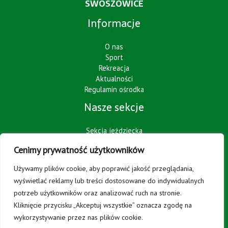
SWOSZOWICE
Informacje
O nas
Sport
Rekreacja
Aktualności
Regulamin ośrodka
Nasze sekcje
Sekcja jeździecka
Sekcja piłki nożnej
Cenimy prywatność użytkowników
Sekcja kolarska
Dane kontaktowe:
Używamy plików cookie, aby poprawić jakość przeglądania,
wyświetlać reklamy lub treści dostosowane do indywidualnych
potrzeb użytkowników oraz analizować ruch na stronie.
W sprawach administracyjnych
prosimy o kontakt na adres:
Kliknięcie przycisku „Akceptuj wszystkie” oznacza zgodę na
biuro@wlkskrakus.pl
wykorzystywanie przez nas plików cookie.