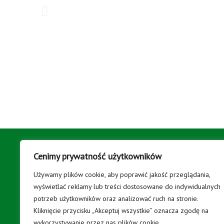
Informa
Cenimy prywatność użytkowników
Używamy plików cookie, aby poprawić jakość przeglądania,
WLKS KRAKUS
KLUB
wyświetlać reklamy lub treści dostosowane do indywidualnych
SWOSZOWICE
Historia
potrzeb użytkowników oraz analizować ruch na stronie.
Treningi
Kliknięcie przycisku „Akceptuj wszystkie” oznacza zgodę na
OGŁOSZEN
wykorzystywanie przez nas plików cookie.